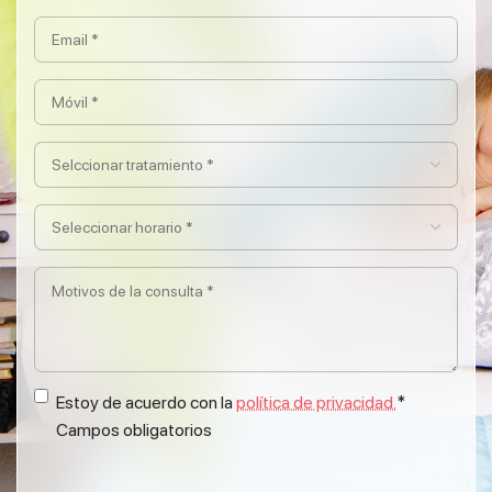
y
Email
apellidos
*
*
(Obligatorio)
Móvil
(Obligatorio)
*
(Obligatorio)
Selccionar
tratamiento
*
Seleccionar
(Obligatorio)
horario
*
Motivos
(Obligatorio)
de
la
consulta
*
Política
Estoy de acuerdo con la
política de privacidad.
*
Campos obligatorios
de
privacidad
(Obligatorio)