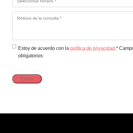
(Obligatorio)
horario
*
Motivos
(Obligatorio)
de
la
consulta
*
Política
Estoy de acuerdo con la
política de privacidad.
* Camp
obligatorios
de
privacidad
(Obligatorio)