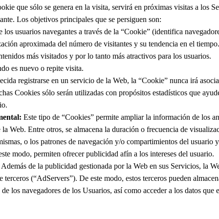
okie que sólo se genera en la visita, servirá en próximas visitas a los S
tante. Los objetivos principales que se persiguen son:
e los usuarios navegantes a través de la “Cookie” (identifica navegadore
ización aproximada del número de visitantes y su tendencia en el tiempo
tenidos más visitados y por lo tanto más atractivos para los usuarios.
do es nuevo o repite visita.
ecida registrarse en un servicio de la Web, la “Cookie” nunca irá asoci
chas Cookies sólo serán utilizadas con propósitos estadísticos que ayud
io.
ental:
Este tipo de “Cookies” permite ampliar la información de los a
 la Web. Entre otros, se almacena la duración o frecuencia de visualiza
as mismas, o los patrones de navegación y/o compartimientos del usuario
 este modo, permiten ofrecer publicidad afín a los intereses del usuario.
Además de la publicidad gestionada por la Web en sus Servicios, la We
de terceros (“AdServers”). De este modo, estos terceros pueden almace
 de los navegadores de los Usuarios, así como acceder a los datos que e