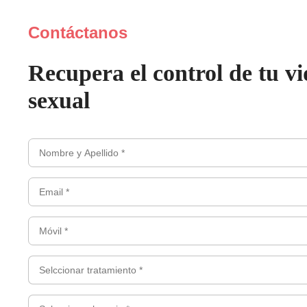
Contáctanos
Recupera el control de tu v
sexual
Nombre
y
Email
apellidos
*
*
(Obligatorio)
Móvil
(Obligatorio)
*
(Obligatorio)
Selccionar
tratamiento
*
Seleccionar