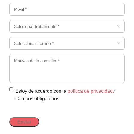
(Obligatorio)
Móvil
(Obligatorio)
*
(Obligatorio)
Selccionar
tratamiento
*
Seleccionar
(Obligatorio)
horario
*
Motivos
(Obligatorio)
de
la
consulta
*
Política
Estoy de acuerdo con la
política de privacidad.
*
Campos obligatorios
de
privacidad
(Obligatorio)