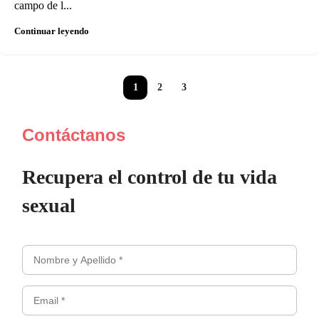
campo de l...
Continuar leyendo
1
2
3
Contáctanos
Recupera el control de tu vida
sexual
Nombre
y
Email
apellidos
*
*