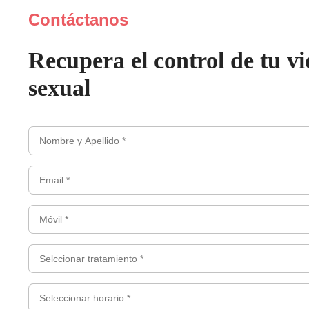
Contáctanos
Recupera el control de tu v
sexual
Nombre
y
Email
apellidos
*
*
(Obligatorio)
Móvil
(Obligatorio)
*
(Obligatorio)
Selccionar
tratamiento
*
Seleccionar
(Obligatorio)
horario