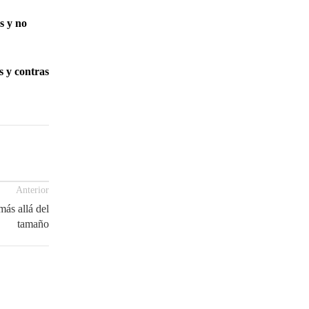
s y no
s y contras
Anterior
más allá del
tamaño