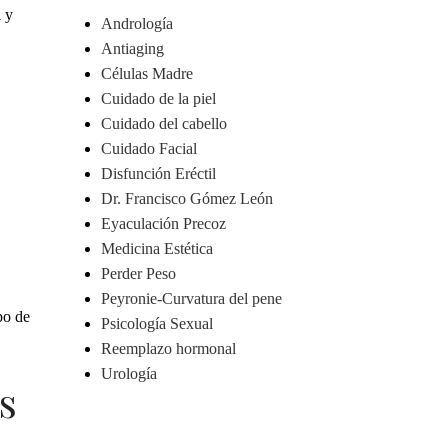
d
y
Andrología
Antiaging
Células Madre
Cuidado de la piel
Cuidado del cabello
Cuidado Facial
Disfunción Eréctil
Dr. Francisco Gómez León
Eyaculación Precoz
Medicina Estética
Perder Peso
Peyronie-Curvatura del pene
po de
Psicología Sexual
Reemplazo hormonal
Urología
s