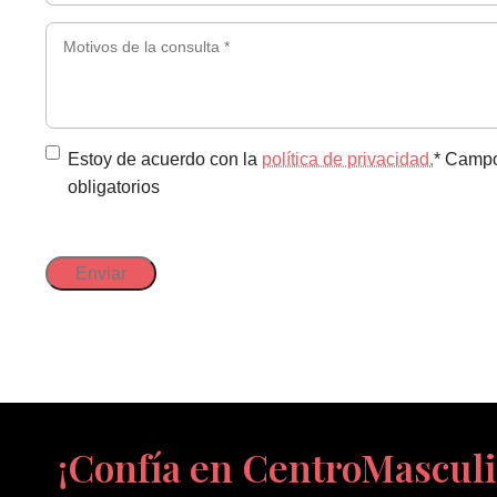
*
Motivos
(Obligatorio)
de
la
consulta
*
Política
Estoy de acuerdo con la
política de privacidad.
* Camp
obligatorios
de
privacidad
(Obligatorio)
¡Confía en CentroMasculi