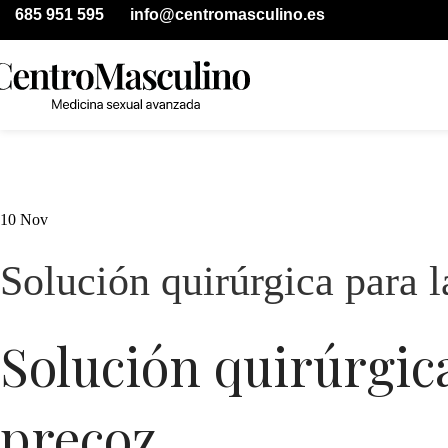
685 951 595
info@centromasculino.es
10
Nov
Solución quirúrgica para 
Solución quirúrgica
precoz