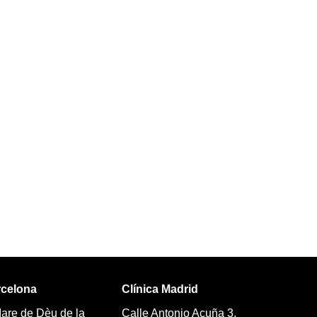
rcelona
Clínica Madrid
Mare de Dèu de la
Calle Antonio Acuña 3,