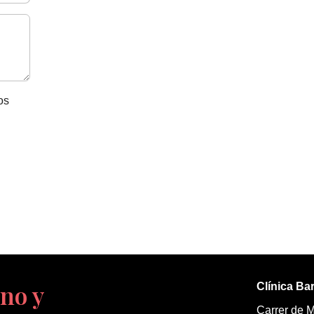
os
no y
Clínica Ba
Carrer de 