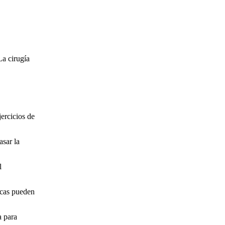
La cirugía
jercicios de
asar la
l
ficas pueden
a para