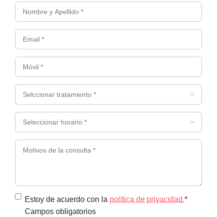
Nombre
y
Email
apellidos
*
*
(Obligatorio)
Móvil
(Obligatorio)
*
(Obligatorio)
Selccionar
tratamiento
*
Seleccionar
(Obligatorio)
horario
*
Motivos
(Obligatorio)
de
la
consulta
*
Política
Estoy de acuerdo con la
política de privacidad.
*
Campos obligatorios
de