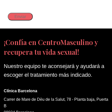
privacidad
(Obligatorio)
¡Confía en CentroMasculino y
recupera tu vida sexual!
Nuestro equipo te aconsejará y ayudará a
escoger el tratamiento más indicado.
Clínica Barcelona
Carrer de Mare de Dèu de la Salut, 78 - Planta baja, Puerta
B