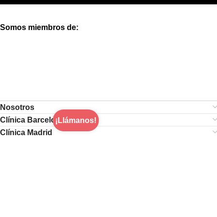
Somos miembros de:
Nosotros
Clínica Barcelona
¡Llámanos!
Clínica Madrid
Aviso Legal
|
Política de Cookies
|
Política de Privacidad
CentroMasculino
© Copyright 2026. Todos los derechos