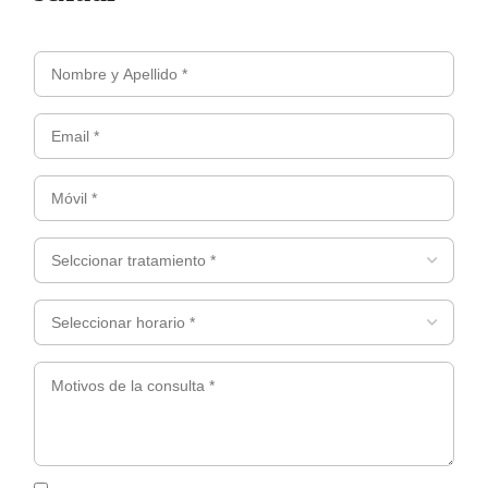
Nombre
y
Email
apellidos
*
*
(Obligatorio)
Móvil
(Obligatorio)
*
(Obligatorio)
Selccionar
tratamiento
*
Seleccionar
(Obligatorio)
horario
*
Motivos
(Obligatorio)
de
la
consulta
*