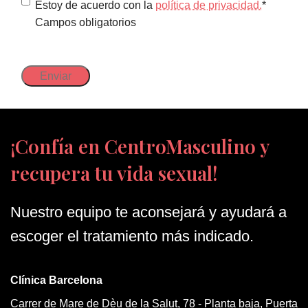
Política
Estoy de acuerdo con la
política de privacidad.
*
Campos obligatorios
de
privacidad
(Obligatorio)
¡Confía en CentroMasculino y
recupera tu vida sexual!
Nuestro equipo te aconsejará y ayudará a
escoger el tratamiento más indicado.
Clínica Barcelona
Carrer de Mare de Dèu de la Salut, 78 - Planta baja, Puerta