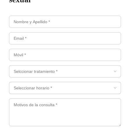
Nombre
y
Email
apellidos
*
*
(Obligatorio)
Móvil
(Obligatorio)
*
(Obligatorio)
Selccionar
tratamiento
*
Seleccionar
(Obligatorio)
horario
*
Motivos
(Obligatorio)
de
la
consulta