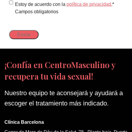
*
Política
Estoy de acuerdo con la
política de privacidad.
*
Campos obligatorios
de
privacidad
(Obligatorio)
¡Confía en CentroMasculino y
recupera tu vida sexual!
Nuestro equipo te aconsejará y ayudará a
escoger el tratamiento más indicado.
Clínica Barcelona