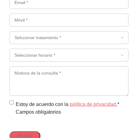
apellidos
*
*
(Obligatorio)
Móvil
(Obligatorio)
*
(Obligatorio)
Selccionar
tratamiento
*
Seleccionar
(Obligatorio)
horario
*
Motivos
(Obligatorio)
de
la
consulta
*
Política
Estoy de acuerdo con la
política de privacidad.
*
Campos obligatorios
de
privacidad
(Obligatorio)