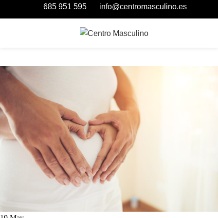
685 951 595
info@centromasculino.es
19
May